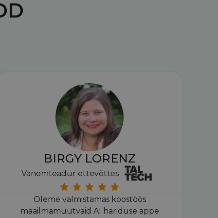
OD
BIRGY LORENZ
Vanemteadur ettevõttes
Oleme valmistamas koostöös
maailmamuutvaid AI hariduse äppe