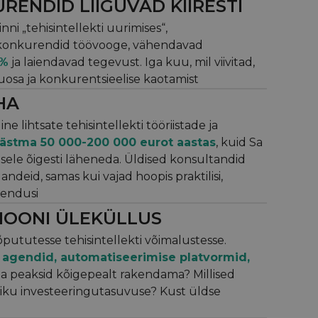
RENDID LIIGUVAD KIIRESTI
inni „tehisintellekti uurimises“,
 konkurendid töövooge, vähendavad
0%
ja laiendavad tegevust. Iga kuu, mil viivitad,
osa ja konkurentsieelise kaotamist
HA
e lihtsate tehisintellekti tööriistade ja
ästma 50 000-200 000 eurot aastas
, kuid Sa
isele õigesti läheneda. Üldised konsultandid
andeid, samas kui vajad hoopis praktilisi,
ahendusi
IOONI ÜLEKÜLLUS
ututesse tehisintellekti võimalustesse.
agendid, automatiseerimise platvormid,
ida peaksid kõigepealt rakendama? Millised
liku investeeringutasuvuse? Kust üldse