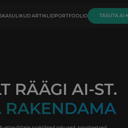
TASUTA AI 
S
KASULIKUD ARTIKLID
PORTFOOLIO
T RÄÄGI AI-ST.
A RAKENDAMA
ib ettevõttele praktilised oskused, prioriteetsed