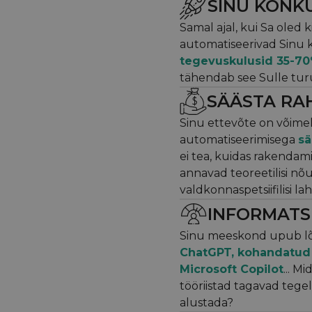
SINU KONKU
Samal ajal, kui Sa oled k
automatiseerivad Sinu
tegevuskulusid 35-7
tähendab see Sulle turu
SÄÄSTA RA
Sinu ettevõte on võimelin
automatiseerimisega
sä
ei tea, kuidas rakendam
annavad teoreetilisi nõu
valdkonnaspetsiifilisi l
INFORMATS
Sinu meeskond upub lõp
ChatGPT, kohandatud 
Microsoft Copilot
... M
tööriistad tagavad tege
alustada?