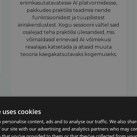
enimkasutatavatesse AI platvormidesse,
pakkudes praktilisi teadmisi nende
funktsioonidest ja tüüpilistest
ärirakendustest. Kogu sessiooni vältel said
osalejad teha praktilisi ülesandeid, mis
võimaldasid erinevaid AI-võimekusi
reaalajas katsetada ja aitasid muuta
teooria käegakatsutavaks kogemuseks.
e uses cookies
 personalise content, ads and to analyse our traffic. We also sha
 our site with our advertising and analytics partners who may co
 that you’ve provided to them or that they’ve collected from your 