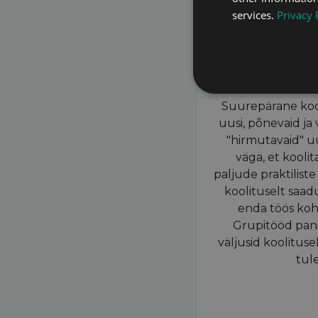
services.
Privacy 
JAANA
Ärilahenduste proj
Suurepärane kooli
uusi, põnevaid ja
"hirmutavaid" uu
väga, et koolit
paljude praktiliste
koolituselt saad
enda töös koh
Grupitööd pani
väljusid koolituse
tul