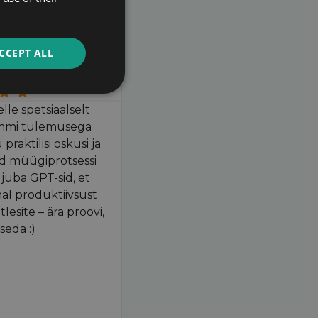
ALAND
CCEPT ALL
müügijuht
le spetsiaalselt
mmi tulemusega
praktilisi oskusi ja
-d müügiprotsessi
 juba GPT-sid, et
al produktiivsust
esite – ära proovi,
 seda :)