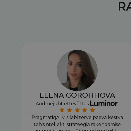
R
ELENA GOROHHOVA
Andmejuht ettevõttes
PragmatiqAI viis läbi terve päeva kestva
tehisintellekti strateegia rakendamise