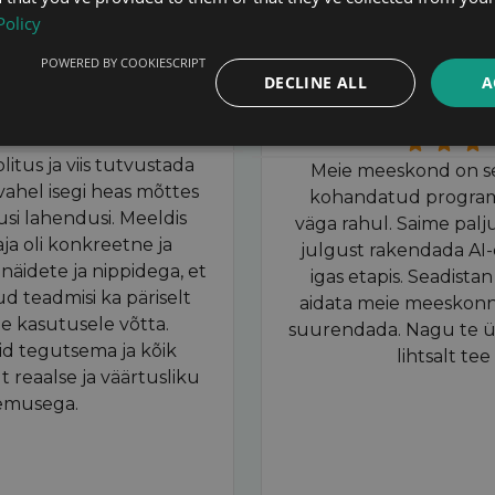
Policy
POWERED BY COOKIESCRIPT
 PERTMANN
KAREL 
DECLINE ALL
A
ektijuht
Juunika Koolituse
tus ja viis tutvustada
Meie meeskond on sel
 vahel isegi heas mõttes
kohandatud progra
si lahendusi. Meeldis
väga rahul. Saime palju 
aja oli konkreetne ja
julgust rakendada AI
 näidete ja nippidega, et
igas etapis. Seadistan
ud teadmisi ka päriselt
aidata meie meeskonn
e kasutusele võtta.
suurendada. Nagu te ütl
d tegutsema ja kõik
lihtsalt tee
lt reaalse ja väärtusliku
emusega.