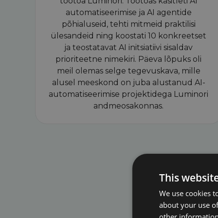
töötoa Luminori. Töötoas käsitleti AI
automatiseerimise ja AI agentide
põhialuseid, tehti mitmeid praktilisi
ülesandeid ning koostati 10 konkreetset
ja teostatavat AI initsiatiivi sisaldav
prioriteetne nimekiri. Päeva lõpuks oli
meil olemas selge tegevuskava, mille
alusel meeskond on juba alustanud AI-
automatiseerimise projektidega Luminori
andmeosakonnas.
This websit
We use cookies to
about your use of
other information