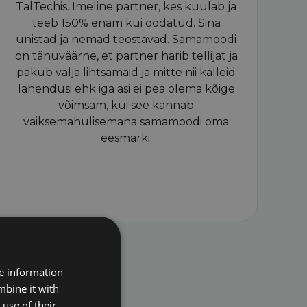
TalTechis. Imeline partner, kes kuulab ja
teeb 150% enam kui oodatud. Sina
unistad ja nemad teostavad. Samamoodi
on tänuväärne, et partner harib tellijat ja
pakub välja lihtsamaid ja mitte nii kalleid
lahendusi ehk iga asi ei pea olema kõige
võimsam, kui see kannab
väiksemahulisemana samamoodi oma
eesmärki.
re information
mbine it with
use of their