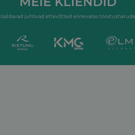
MEIE KLIENDID
Usaldavad juhtivad ettevõtted erinevates tööstusharude