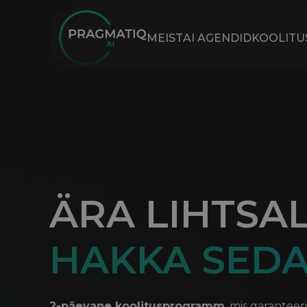
MEIST
AI AGENDID
KOOLITU
ÄRA LIHTSAL
HAKKA SED
2-päevane koolitusprogramm
, mis garanteer