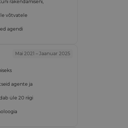
 kuni rakendamiseni,
le võtvatele
sed agendi
Mai 2021 – Jaanuar 2025
miseks
tseid agente ja
ab üle 20 riigi
noloogia