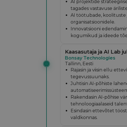
AI projektide strateegili
tagades vastavuse ärilist
AI töötubade, koolituste
organisatsioonidele.
Innovatsiooni edendamin
kogumikud ja ideede tõ
Kaasasutaja ja AI Lab j
Bonsay Technologies
Tallinn, Eesti
Rajasin ja viisin ellu ett
tegevussuunaks.
Juhtisin AI-põhiste lahen
automatiseerimissüsteeme
Rakendasin AI-põhise vär
tehnoloogiaalaseid talen
Esindasin ettevõtet tööst
valdkonnas.