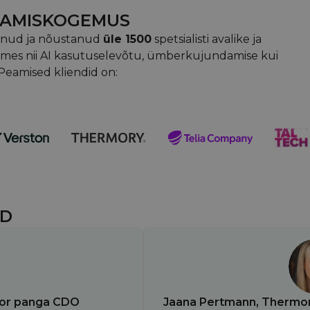
STAMISKOGEMUS
tanud ja nõustanud
üle 1500
spetsialisti avalike ja
mes nii AI kasutuselevõtu, ümberkujundamise kui
Peamised kliendid on:
ED
nor panga CDO
Jaana Pertmann, Thermory