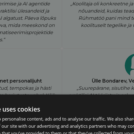
erimise ja AI agentide
„Koolitaja oli konkreetne ja 
aktilisi ülesandeid ja
nõuandeid, kuidas tead
AI algatust. Päeva lõpuks
Rühmatöö pani mind te
ava, mida meeskond on
koolituselt tegelike ja
atiseerimisprojektide
.“
met personalijuht
Ülle Bondarev, V
tatud, tempokas ja hästi
„Suurepärane, sisutihe k
te harjutuste vahel. Kõik
praktilisi AI tööriistu ja os
ttevõtte tegelikele
ettevõttes arendada ja rak
e uses cookies
ejad said palju uusi ja
meeskonnatöö toetasid teor
 koheselt rakendada.“
loomulikult – suu
 personalise content, ads and to analyse our traffic. We also sha
 our site with our advertising and analytics partners who may co
 that you’ve provided to them or that they’ve collected from your 