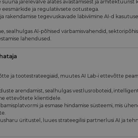
se suuna järelevalve alates avastamisest ja arhitektuurist
e eesmärkide ja regulatiivsete ootustega.
 ja rakendamise tegevuskavade läbiviimine AI-d kasutuse
e, sealhulgas AI-põhised värbamisvahendid, sektoripõhi
estamise lahendused.
uhataja
evõtte ja tootestrateegiaid, muutes AI Lab-i ettevõtte pea
duste arendamist, sealhulgas vestlusroboteid, intelligen
 ettevõtete klientidele.
bamisplatvormi ja esmase hindamise süsteemi, mis ühend
te.
usharu üritustel, luues strateegilisi partnerlusi AI ja teh