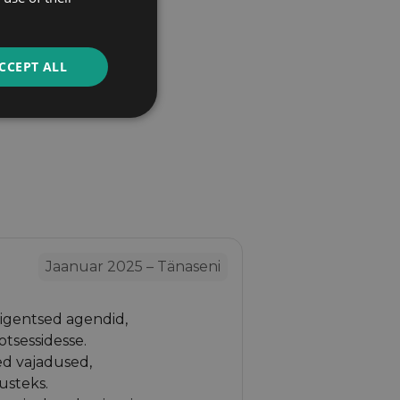
CCEPT ALL
Jaanuar 2025 – Tänaseni
lligentsed agendid,
otsessidesse.
ed vajadused,
usteks.