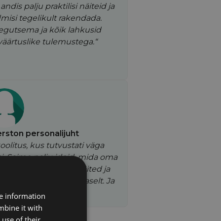
andis palju praktilisi näiteid ja
misi tegelikult rakendada.
gutsema ja kõik lahkusid
 väärtuslike tulemustega.“
erston personalijuht
oolitus, kus tutvustati väga
kusi. Saime palju ideid, mida oma
endada. Praktilised näited ja
eetilist osa suurepäraselt. Ja
repärane koolitaja!”
re information
mbine it with
use of their