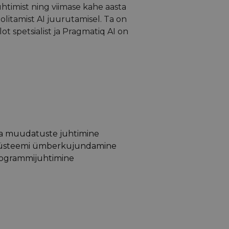
htimist ning viimase kahe aasta
oolitamist AI juurutamisel. Ta on
lot spetsialist ja Pragmatiq AI on
 ja muudatuste juhtimine
süsteemi ümberkujundamine
rogrammijuhtimine