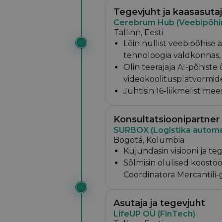
Tegevjuht ja kaasasuta
Cerebrum Hub (Veebipõhi
Tallinn, Eesti
Lõin nullist veebipõhise 
tehnoloogia valdkonnas,
Olin teerajaja AI-põhist
videokoolitusplatvormide
Juhtisin 16-liikmelist m
Konsultatsioonipartner
SURBOX (Logistika automa
Bogotá, Kolumbia
Kujundasin visiooni ja t
Sõlmisin olulised koostö
Coordinatora Mercantili-
Asutaja ja tegevjuht
LifeUP OÜ (FinTech)