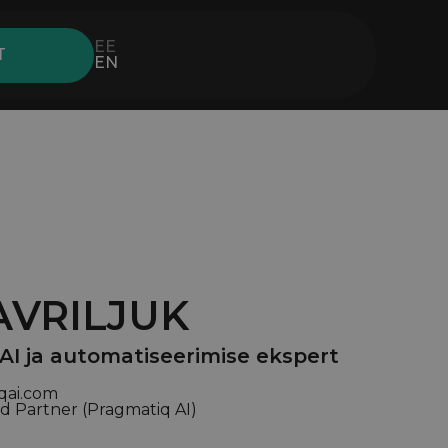
EE
T
EN
AVRILJUK
 AI ja automatiseerimise ekspert
qai.com
ud Partner (Pragmatiq AI)