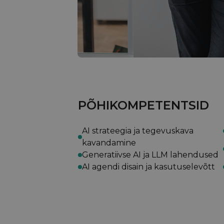
PÕHIKOMPETENTSID
AI strateegia ja tegevuskava
kavandamine
Generatiivse AI ja LLM lahendused
AI agendi disain ja kasutuselevõtt