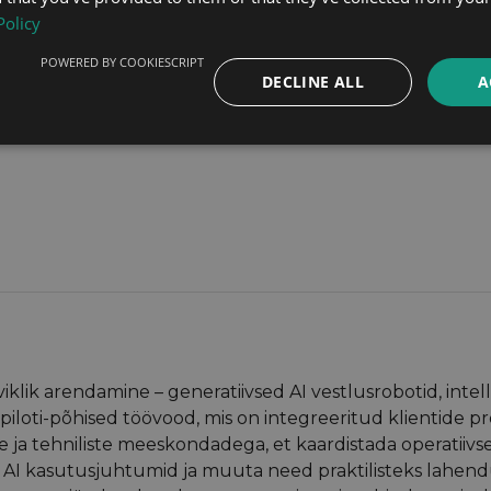
Policy
POWERED BY COOKIESCRIPT
DECLINE ALL
A
iklik arendamine – generatiivsed AI vestlusrobotid, inte
iloti-põhised töövood, mis on integreeritud klientide pr
 ja tehniliste meeskondadega, et kaardistada operatiivs
AI kasutusjuhtumid ja muuta need praktilisteks lahend