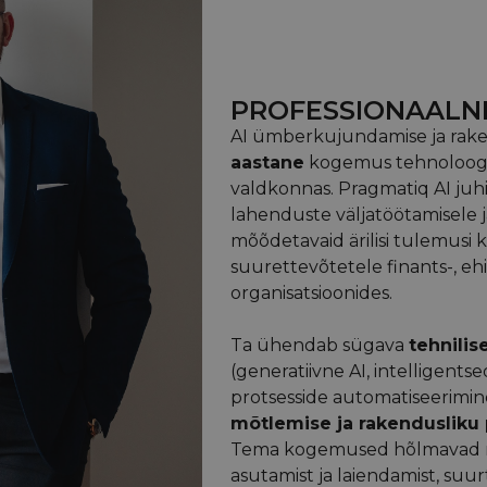
PROFESSIONAALN
AI ümberkujundamise ja rake
aastane
kogemus tehnoloogia
valdkonnas. Pragmatiq AI juh
lahenduste väljatöötamisele 
mõõdetavaid ärilisi tulemusi
suurettevõtetele finants-, ehit
organisatsioonides.
Ta ühendab sügava
tehnili
(generatiivne AI, intelligents
protsesside automatiseerimi
mõtlemise ja rakendusliku 
Tema kogemused hõlmavad m
asutamist ja laiendamist, suur