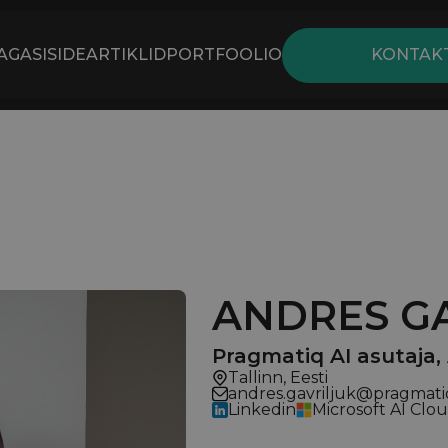
AGASISIDE
ARTIKLID
PORTFOOLIO
KONTAK
ANDRES G
Pragmatiq AI asutaja,
Tallinn, Eesti
andres.gavriljuk@pragmati
Linkedin
Microsoft AI Clo