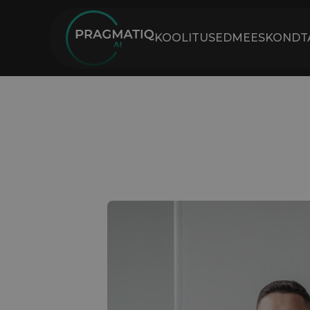
KOOLITUSED
MEESKOND
T