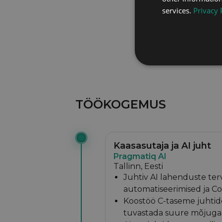
services.
Privacy 
TÖÖKOGEMUS
Kaasasutaja ja AI juht
Pragmatiq AI
Tallinn, Eesti
Juhtiv AI lahenduste terv
automatiseerimised ja Cop
Koostöö C-taseme juhtide
tuvastada suure mõjuga 