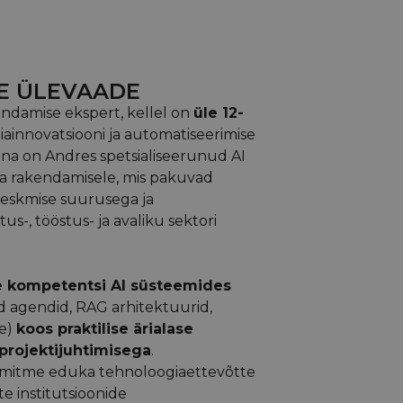
E ÜLEVAADE
ndamise ekspert, kellel on
üle 12-
innovatsiooni ja automatiseerimise
ina on Andres spetsialiseerunud AI
ja rakendamisele, mis pakuvad
 keskmise suurusega ja
us-, tööstus- ja avaliku sektori
se kompetentsi AI süsteemides
ed agendid, RAG arhitektuurid,
ne)
koos praktilise ärialase
projektijuhtimisega
.
itme eduka tehnoloogiaettevõtte
te institutsioonide