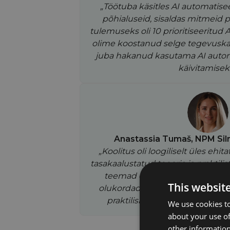
„Töötuba käsitles AI automatise
põhialuseid, sisaldas mitmeid pr
tulemuseks oli 10 prioritiseeritud 
olime koostanud selge tegevusk
juba hakanud kasutama AI autom
käivitamiseks
Anastassia Tumaš, NPM Sil
„Koolitus oli loogiliselt üles ehi
tasakaalustatud teooria ja praktilis
teemad olid kohandatud meie e
This websit
olukordadele ja vajadustele. Osal
praktilisi tööriistu, mida saab
We use cookies to
about your use of
other information