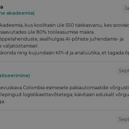
ja
J
ne akadeemia)
akadeemia, kus koolitasin üle 550 täiskasvanu, kes soovisi
 saavutades üle 80% tööleasumise määra.
e õppelahenduste, sealhulgas AI-põhiste juhendamis- ja
 väljatöötamisel.
eeskonda ning kujundasin KPI-d ja analüütika, et tagada õ
Sep
tiseerimine)
egevuskava Colombia esimesele pakiautomaatide võrgusti
ölepingud logistikaettevõtetega; käivitasin edukalt võrg
ga.
Sep