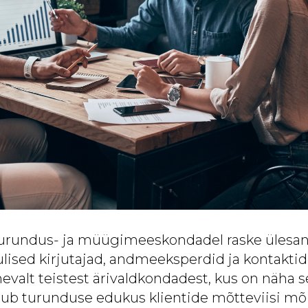
turundus- ja müügimeeskondadel raske ülesa
ised kirjutajad, andmeeksperdid ja kontaktid
evalt teistest ärivaldkondadest, kus on näha s
ub turunduse edukus klientide mõtteviisi mõi