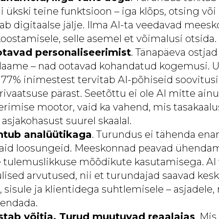
ükski teine funktsioon – iga klõps, otsing või
tab digitaalse jälje. Ilma AI-ta veedavad mee
oostamisele, selle asemel et võimalusi otsida.
otavad personaliseerimist
. Tänapäeva ostjad
eklaame – nad ootavad kohandatud kogemusi. 
 77% inimestest tervitab AI-põhiseid soovitusi
vaatsuse pärast. Seetõttu ei ole AI mitte ainu
erimise mootor, vaid ka vahend, mis tasakaalu
 asjakohasust suurel skaalal.
htub analüütikaga
. Turundus ei tähenda ena
aid loosungeid. Meeskonnad peavad ühendam
 tulemuslikkuse mõõdikute kasutamisega. AI
lised arvutused, nii et turundajad saavad ke
, sisule ja klientidega suhtlemisele – asjadel
jendada.
ustab võitja. Turud muutuvad reaalajas
. Mis