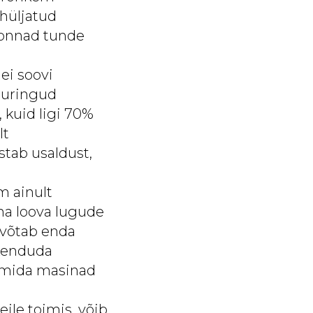
 hüljatud
skonnad tunde
 ei soovi
Uuringud
, kuid ligi 70%
lt
stab usaldust,
m ainult
a loova lugude
 võtab enda
skenduda
e, mida masinad
 eile toimis, võib