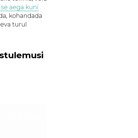
se aega kuni
da, kohandada
äeva turul
ustulemusi