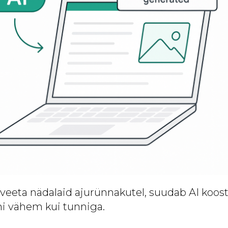
 veeta nädalaid ajurünnakutel, suudab AI koost
i vähem kui tunniga.