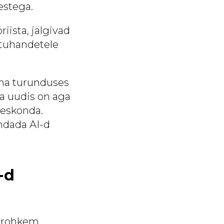
estega.
ista, jälgivad
d tuhandetele
ma turunduses
ea uudis on aga
eeskonda.
ndada AI-d
-d
b rohkem