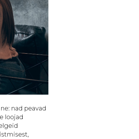
nne: nad peavad
e loojad
elgeid
stmisest,