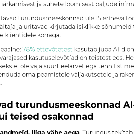
ärkamisest ja suhete loomisest paljude inim
tavad turundusmeeskonnad üle 15 erineva tööri
äitaja ja üritavad kirjutada isiklikke sõnumei
e klientidele korraga.
reaalne:
78% ettevõtetest
kasutab juba AI-d o
varajased kasutuselevõtjad on teistest ees. H
seks ei ole vaja suurt eelarvet ega tehnilist m
enduda oma peamistele väljakutsetele ja rake
.
avad turundusmeeskonnad AI
ui teised osakonnad
u andmeid, liiga vähe aega
. Turundus tekita