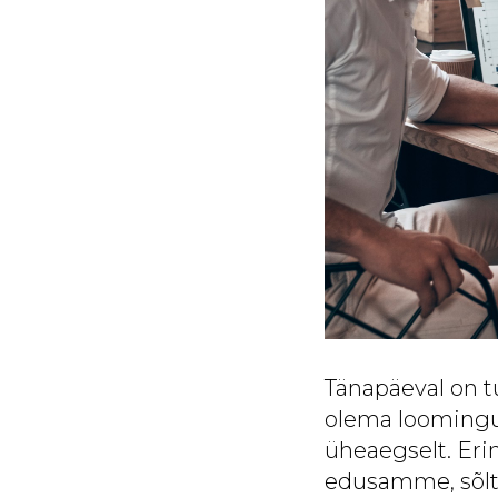
Tänapäeval on 
olema loomingul
üheaegselt. Erin
edusamme, sõlt