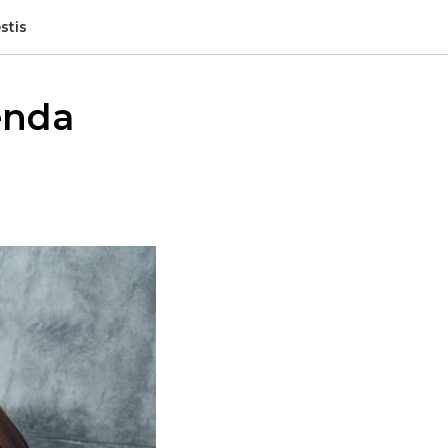
stis
enda