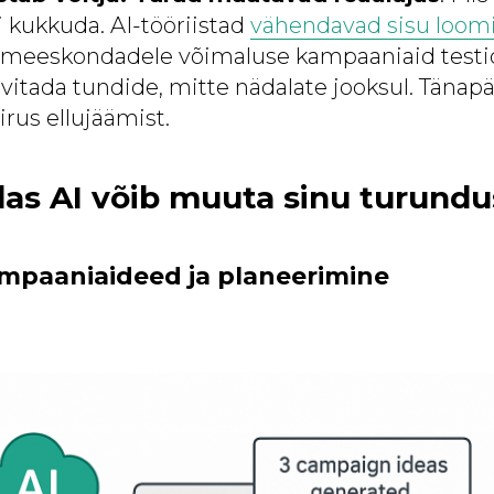
kukkuda. AI-tööriistad
vähendavad sisu loomi
s meeskondadele võimaluse kampaaniaid testi
ivitada tundide, mitte nädalate jooksul. Tänap
rus ellujäämist.
uidas AI võib muuta sinu turund
ampaaniaideed ja planeerimine