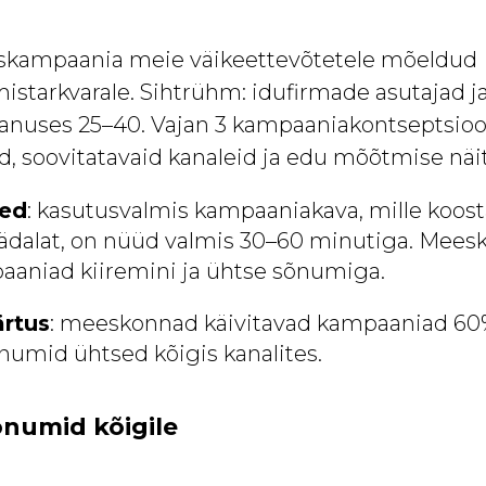
skampaania meie väikeettevõtetele mõeldud
mistarkvarale. Sihtrühm: idufirmade asutajad j
anuses 25–40. Vajan 3 kampaaniakontseptsiooni
 soovitatavaid kanaleid ja edu mõõtmise näit
sed
: kasutusvalmis kampaaniakava, mille koos
 nädalat, on nüüd valmis 30–60 minutiga. Mee
aaniad kiiremini ja ühtse sõnumiga.
ärtus
: meeskonnad käivitavad kampaaniad 60%
umid ühtsed kõigis kanalites.
sõnumid kõigile