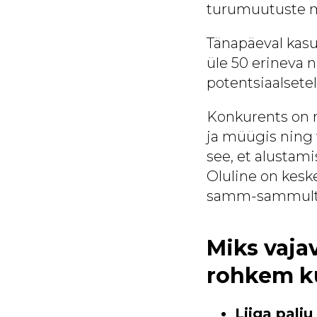
turumuutuste m
Tänapäeval kasu
üle 50 erineva n
potentsiaalsetel
Konkurents on 
ja müügis ning 
see, et alustami
Oluline on kesk
samm-sammult
Miks vaj
rohkem k
Liiga palj