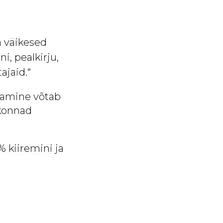
a väikesed
, pealkirju,
ajaid.“
tamine võtab
skonnad
 kiiremini ja