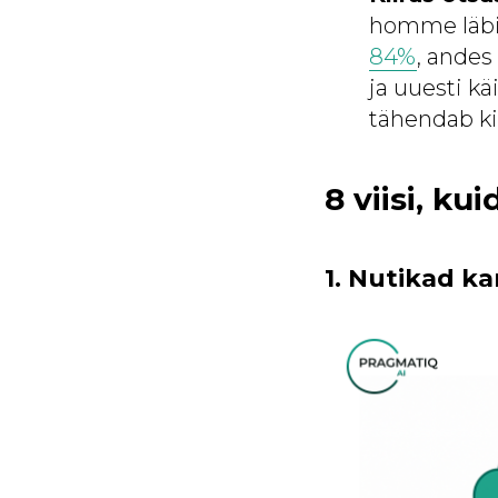
homme läbi 
84%
, ande
ja uuesti kä
tähendab kii
8 viisi, k
1. Nutikad k