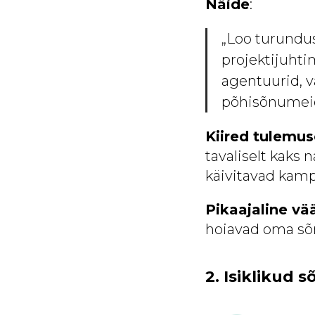
Näide
:
„Loo turundu
projektijuhti
agentuurid, v
põhisõnumeid,
Kiired tulemu
tavaliselt kaks
käivitavad kamp
Pikaajaline vä
hoiavad oma sõn
2. Isiklikud 