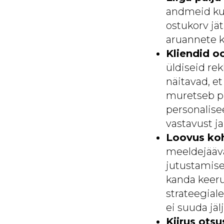
andmeid kui 
ostukorv jä
aruannete k
Kliendid o
üldiseid r
näitavad, et
muretseb pri
personalise
vastavust ja
Loovus ko
meeldejääv
jutustamise
kanda keeru
strateegiale
ei suuda jäl
Kiirus ots