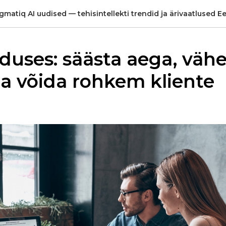
gmatiq AI uudised — tehisintellekti trendid ja ärivaatlused Ee
duses: säästa aega, väh
ja võida rohkem kliente