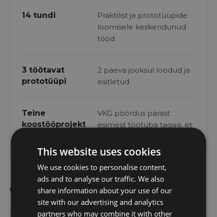
14 tundi
Praktilist ja prototüüpide
loomisele keskendunud
tööd
3 töötavat
2 päeva jooksul loodud ja
prototüüpi
esitletud
Teine
VKG pöördus pärast
koostööprojekt
esimest töötuba tagasi, et
koolitada uut meeskonda
This website uses cookies
We use cookies to personalise content,
ads and to analyse our traffic. We also
Olulisemad prototüübid
share information about your use of our
site with our advertising and analytics
partners who may combine it with other