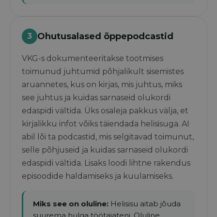
Ohutusalased õppepodcastid
3
VKG-s dokumenteeritakse tootmises
toimunud juhtumid põhjalikult sisemistes
aruannetes, kus on kirjas, mis juhtus, miks
see juhtus ja kuidas sarnaseid olukordi
edaspidi vältida. Üks osaleja pakkus välja, et
kirjalikku infot võiks täiendada helisisuga. AI
abil lõi ta podcastid, mis selgitavad toimunut,
selle põhjuseid ja kuidas sarnaseid olukordi
edaspidi vältida. Lisaks loodi lihtne rakendus
episoodide haldamiseks ja kuulamiseks.
Miks see on oluline:
Helisisu aitab jõuda
suurema hulga töötajateni. Oluline