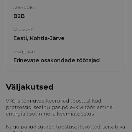
ÄRIMUDEL
B2B
ASUKOHT
Eesti, Kohtla-Järve
OSALEJAD
Erinevate osakondade töötajad
Väljakutsed
VKG-s toimuvad keerukad tööstuslikud
protsessid, sealhulgas põlevkivi töötlemine,
energia tootmine ja keemiatööstus.
Nagu paljud suured tööstusettevõtted, seisab ka