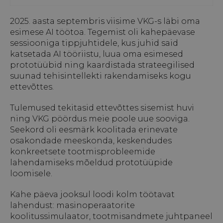
2025. aasta septembris viisime VKG-s läbi oma
esimese AI töötoa. Tegemist oli kahepäevase
sessiooniga tippjuhtidele, kus juhid said
katsetada AI tööriistu, luua oma esimesed
prototüübid ning kaardistada strateegilised
suunad tehisintellekti rakendamiseks kogu
ettevõttes.
Tulemused tekitasid ettevõttes sisemist huvi
ning VKG pöördus meie poole uue sooviga.
Seekord oli eesmärk koolitada erinevate
osakondade meeskonda, keskendudes
konkreetsete tootmisprobleemide
lahendamiseks mõeldud prototüüpide
loomisele.
Kahe päeva jooksul loodi kolm töötavat
lahendust: masinoperaatorite
koolitussimulaator, tootmisandmete juhtpaneel