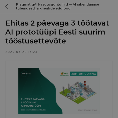
PragmatiqAI kasutusjuhtumid — AI rakendamise
tulemused ja klientide edulood
Ehitas 2 päevaga 3 töötavat
AI prototüüpi Eesti suurim
tööstusettevõte
2026-03-20 13:23