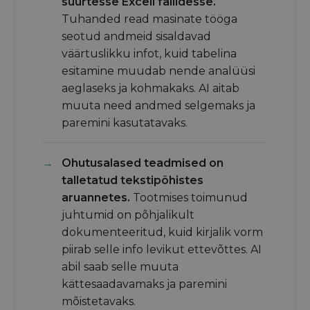
suurtesse Exceli failidesse.
Tuhanded read masinate tööga
seotud andmeid sisaldavad
väärtuslikku infot, kuid tabelina
esitamine muudab nende analüüsi
aeglaseks ja kohmakaks. AI aitab
muuta need andmed selgemaks ja
paremini kasutatavaks.
Ohutusalased teadmised on
talletatud tekstipõhistes
aruannetes.
Tootmises toimunud
juhtumid on põhjalikult
dokumenteeritud, kuid kirjalik vorm
piirab selle info levikut ettevõttes. AI
abil saab selle muuta
kättesaadavamaks ja paremini
mõistetavaks.