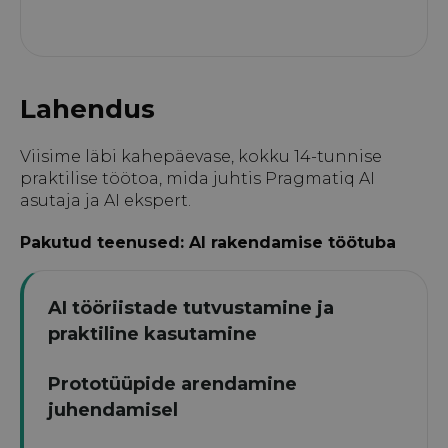
Lahendus
Viisime läbi kahepäevase, kokku 14-tunnise
praktilise töötoa, mida juhtis Pragmatiq AI
asutaja ja AI ekspert.
Pakutud teenused: AI rakendamise töötuba
AI tööriistade tutvustamine ja
praktiline kasutamine
Prototüüpide arendamine
juhendamisel