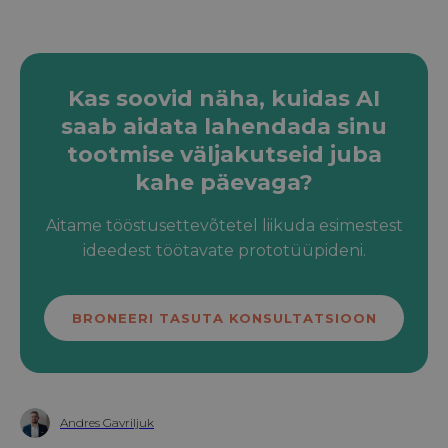
Kas soovid näha, kuidas AI
saab aidata lahendada sinu
tootmise väljakutseid juba
kahe päevaga?
Aitame tööstusettevõtetel liikuda esimestest
ideedest töötavate prototüüpideni.
BRONEERI TASUTA KONSULTATSIOON
Andres Gavriljuk