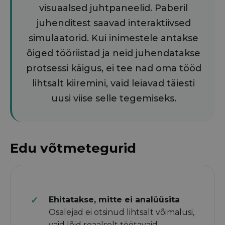
visuaalsed juhtpaneelid. Paberil
juhenditest saavad interaktiivsed
simulaatorid. Kui inimestele antakse
õiged tööriistad ja neid juhendatakse
protsessi käigus, ei tee nad oma tööd
lihtsalt kiiremini, vaid leiavad täiesti
uusi viise selle tegemiseks.
Edu võtmetegurid
Ehitatakse, mitte ei analüüsita
Osalejad ei otsinud lihtsalt võimalusi,
vaid lõid reaalselt töötavaid