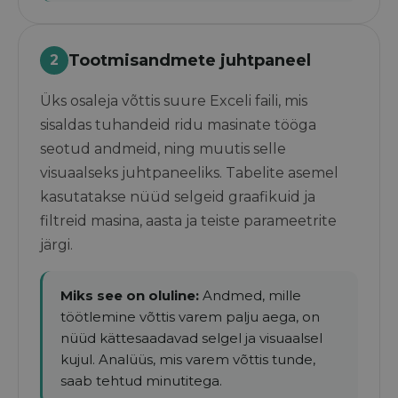
Tootmisandmete juhtpaneel
2
Üks osaleja võttis suure Exceli faili, mis
sisaldas tuhandeid ridu masinate tööga
seotud andmeid, ning muutis selle
visuaalseks juhtpaneeliks. Tabelite asemel
kasutatakse nüüd selgeid graafikuid ja
filtreid masina, aasta ja teiste parameetrite
järgi.
Miks see on oluline:
Andmed, mille
töötlemine võttis varem palju aega, on
nüüd kättesaadavad selgel ja visuaalsel
kujul. Analüüs, mis varem võttis tunde,
saab tehtud minutitega.