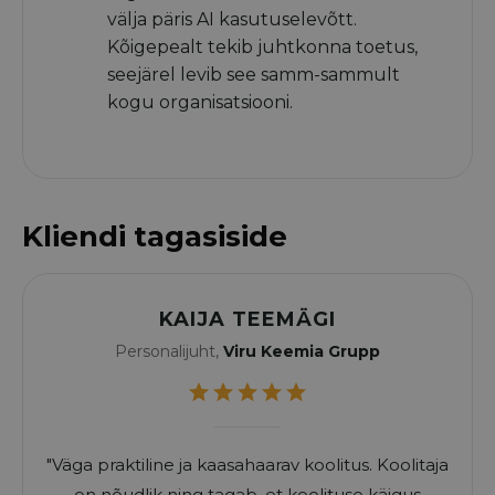
välja päris AI kasutuselevõtt.
Kõigepealt tekib juhtkonna toetus,
seejärel levib see samm-sammult
kogu organisatsiooni.
Kliendi tagasiside
KAIJA TEEMÄGI
Personalijuht,
Viru Keemia Grupp
"Väga praktiline ja kaasahaarav koolitus. Koolitaja
on nõudlik ning tagab, et koolituse käigus