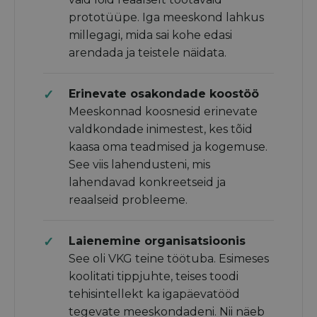
prototüüpe. Iga meeskond lahkus
millegagi, mida sai kohe edasi
arendada ja teistele näidata.
Erinevate osakondade koostöö
Meeskonnad koosnesid erinevate
valdkondade inimestest, kes tõid
kaasa oma teadmised ja kogemuse.
See viis lahendusteni, mis
lahendavad konkreetseid ja
reaalseid probleeme.
Laienemine organisatsioonis
See oli VKG teine töötuba. Esimeses
koolitati tippjuhte, teises toodi
tehisintellekt ka igapäevatööd
tegevate meeskondadeni. Nii näeb