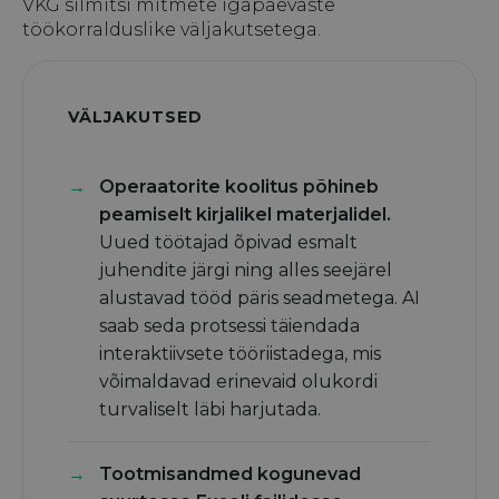
VKG silmitsi mitmete igapäevaste
töökorralduslike väljakutsetega.
VÄLJAKUTSED
Operaatorite koolitus põhineb
peamiselt kirjalikel materjalidel.
Uued töötajad õpivad esmalt
juhendite järgi ning alles seejärel
alustavad tööd päris seadmetega. AI
saab seda protsessi täiendada
interaktiivsete tööriistadega, mis
võimaldavad erinevaid olukordi
turvaliselt läbi harjutada.
Tootmisandmed kogunevad