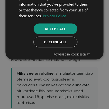
Tootmismasinate operaatorite
information that you’ve provided to them
1
koolitussimulaator
or that they’ve collected from your use of
their services.
Privacy Policy
Üks meeskond lõi interaktiivse simulaatori
tootmismasinate operaatorite koolitamiseks.
ACCEPT ALL
Rakendus kuvab töötavat masinat koos
muudetavate parameetritega ning
DECLINE ALL
võimaldab reaalajas näha, mis juhtub siis, kui
seadistused on valed. Äärmuslikul juhul
POWERED BY COOKIESCRIPT
lõpeb see virtuaalse masina rikkega.
Miks see on oluline:
Simulaator täiendab
olemasolevat koolitussüsteemi,
pakkudes turvalist keskkonda erinevate
olukordade läbi harjutamiseks. Vead
muutuvad õppimise osaks, mitte riskiks
tootmises.