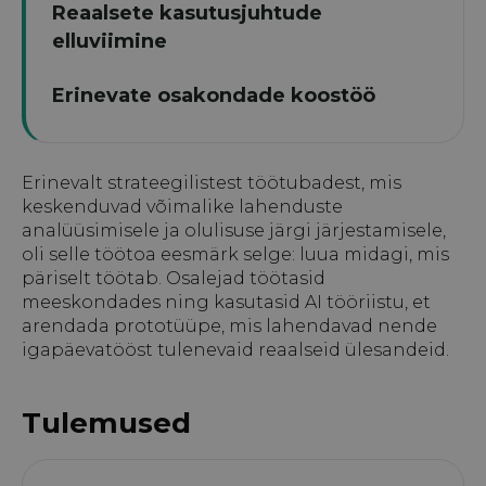
Reaalsete kasutusjuhtude
elluviimine
Erinevate osakondade koostöö
Erinevalt strateegilistest töötubadest, mis
keskenduvad võimalike lahenduste
analüüsimisele ja olulisuse järgi järjestamisele,
oli selle töötoa eesmärk selge: luua midagi, mis
päriselt töötab. Osalejad töötasid
meeskondades ning kasutasid AI tööriistu, et
arendada prototüüpe, mis lahendavad nende
igapäevatööst tulenevaid reaalseid ülesandeid.
Tulemused