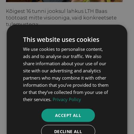
Kõigest 16 tunni jooksul lahkus LTH Baas
töötoast mitte visiooniga, vaid konkreetsete
tulemustega:
30+ AI-rakendamisvõimalust kaardistati
This website uses cookies
hankes, inseneerias, logistikas,
We use cookies to personalise content,
personalitöös ja rahanduses.
ads and to analyse our traffic. We also
3 kiiret pilootprojekti valiti elluviimiseks 90
share information about your use of our
päeva jooksul – väike ulatus, andmerohke,
madal integreerimisrisk.
site with our advertising and analytics
2 strateegilist projekti, mis kavandati
partners who may combine it with other
järkjärguliseks investeerimiseks, kui
information that you’ve provided to them
investeeringu varajane tasuvus on
or that they’ve collected from your use of
tõestatud.
their services.
Privacy Policy
Prognoositavalt ≈280 töötundi kuus
vabastatakse rutiinsetelt ülesannetelt
ACCEPT ALL
väärtuslikumale tööle – vastab umbes 1,5
täistööajaga töötajale.
Üks ühtne prioriteetide nimekiri, mille
DECLINE ALL