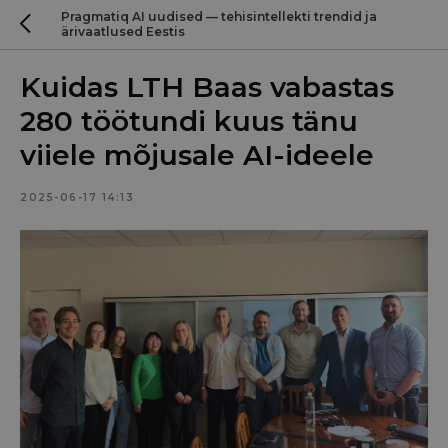
Pragmatiq AI uudised — tehisintellekti trendid ja
ärivaatlused Eestis
Kuidas LTH Baas vabastas
280 töötundi kuus tänu
viiele mõjusale AI-ideele
2025-06-17 14:13