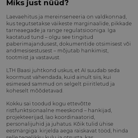
Miks just nüüd?
Laevaehitus ja mereinseneeria on valdkonnad,
kus tegutsetakse väikeste marginaalide, pikkade
tarneaegade ja range regulatsiooniga. Iga
kaotatud tund – olgu see tingitud
paberimajandusest, dokumentide otsimisest või
andmesisestusest – mõjutab hankimist,
tootmist ja vastavust.
LTH Baasi juhtkond uskus, et AI suudab seda
koormust vähendada, kuid ainult siis, kui
esimesed sammud on selgelt piiritletud ja
koheselt mõõdetavad.
Kokku sai toodud kogu ettevõtte
ristfunktsionaalne meeskond – hankijad,
projekteerijad, lao koordinaatorid,
personalijuhid ja juhatus. Kõik tulid ühise
eesmärgiga: kirjelda aega raiskavat tööd, hinda
selle tegelikku kulu ja otsusta, kas