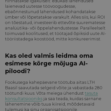
hinnatakse igakuiselt: edukad lahendused
laienevad uutesse töövoogudesse,
ebaõnnestunud lahendused kohandatakse
ümber või lõpetatakse varakult. Alles siis, kui ROI
on tõestatud, investeerib ettevõte suurematesse
analüütika- või õppelahendustesse. Paralleelselt
toimuvad koolitused, et töötajad õpiksid uute AI-
tööriistadega koostööd, mitte konkureerimist.
Kas oled valmis leidma oma
esimese kõrge mõjuga AI-
piloodi?
Fookusega kahepäevane töötuba aitas LTH
Baasil saavutada selgeid võite ja vabastada 280
töötundi kuus. Võta meiega ühendust
tasuta
konsultatsiooniks
ja saa teada, kuidas sarnane
lähenemine võib tuua kiireid, mõõdetavaid
tulemusi ka sinu organisatsioonile.