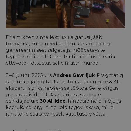
Enamik tehisintellekti (AI) algatusi jääb
toppama, kuna need ei liigu kunagi ideede
genereerimisest selgete ja mõõdetavate
tegevusteni. LTH Baas – Balti mereinseneeria
ettevõte – otsustas selle mustri murda.
5.–6. juunil 2025 viis
Andres Gavriljuk
, Pragmatiq
AI asutaja ja digitaalse automatiseerimise & AI-
ekspert, läbi kahepäevase töötoa. Selle käigus
genereerisid LTH Baasi eri osakondade
esindajad üle
30 AI-idee
, hindasid neid mõju ja
keerukuse järgi ning lõid tegevuskava, mille
juhtkond saab koheselt kasutusele võtta.