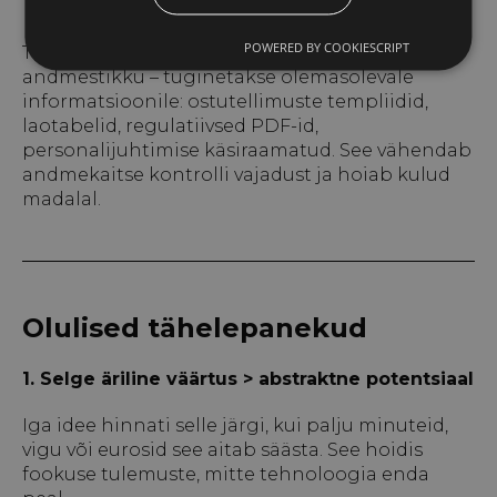
kinnitasid kõik osakonnad ja juhatus.
POWERED BY COOKIESCRIPT
Tähtis on, et pilootprojektid ei vaja välist
andmestikku – tuginetakse olemasolevale
informatsioonile: ostutellimuste templiidid,
laotabelid, regulatiivsed PDF-id,
personalijuhtimise käsiraamatud. See vähendab
andmekaitse kontrolli vajadust ja hoiab kulud
madalal.
Olulised tähelepanekud
1. Selge äriline väärtus > abstraktne potentsiaal
Iga idee hinnati selle järgi, kui palju minuteid,
vigu või eurosid see aitab säästa. See hoidis
fookuse tulemuste, mitte tehnoloogia enda