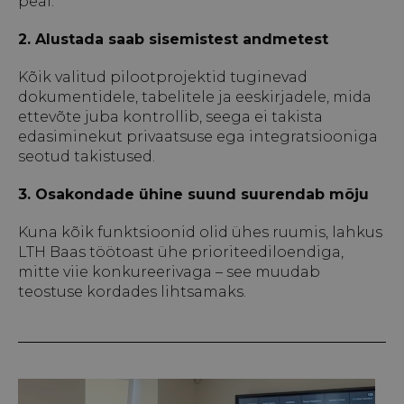
peal.
2. Alustada saab sisemistest andmetest
Kõik valitud pilootprojektid tuginevad
dokumentidele, tabelitele ja eeskirjadele, mida
ettevõte juba kontrollib, seega ei takista
edasiminekut privaatsuse ega integratsiooniga
seotud takistused.
3. Osakondade ühine suund suurendab mõju
Kuna kõik funktsioonid olid ühes ruumis, lahkus
LTH Baas töötoast ühe prioriteediloendiga,
mitte viie konkureerivaga – see muudab
teostuse kordades lihtsamaks.