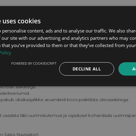
Juurutamise ajakava
Võta kasutusele 1-3 nädala jo
e uses cookies
meeskond tegeleb täieliku se
ärilistele tulemustele.
 personalise content, ads and to analyse our traffic. We also sha
 our site with our advertising and analytics partners who may co
 that you’ve provided to them or that they’ve collected from your 
BRONEERI TASUTA K
Policy
Spetsialiseerumine: Müük
POWERED BY COOKIESCRIPT
DECLINE ALL
A
entide allikatega.
iskriteeriumid.
ja pakub üksikasjalikke aruandeid koos praktiliste ülevaadetega.
, et vaadata läbi uurimistulemusi ja vajadusel kohandada uurimispa
n Sales Navigator).