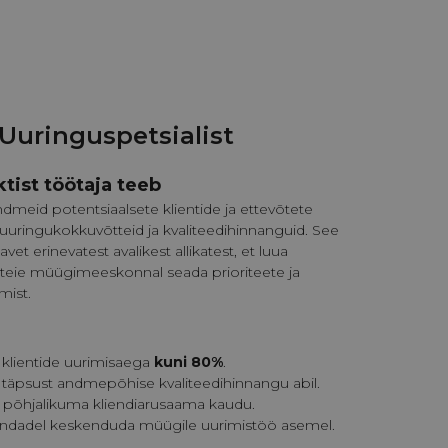
 Uuringuspetsialist
ktist töötaja teeb
ndmeid potentsiaalsete klientide ja ettevõtete
uuringukokkuvõtteid ja kvaliteedihinnanguid. See
vet erinevatest avalikest allikatest, et luua
tes teie müügimeeskonnal seada prioriteete ja
mist.
klientide uurimisaega
kuni 80%
.
täpsust andmepõhise kvaliteedihinnangu abil.
 põhjalikuma kliendiarusaama kaudu.
adel keskenduda müügile uurimistöö asemel.