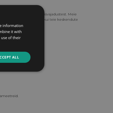
oksul, sõltuvalt kohandamisvajadustest. Meie
adistamisega, samal ajal kui teie keskendute
re information
mbine it with
use of their
ONSULTATSIOON
CCEPT ALL
rameetreid.