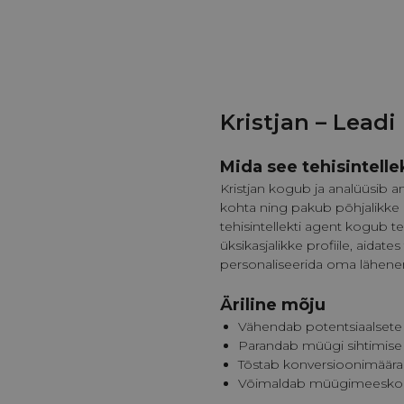
Kristjan – Leadi
Mida see tehisintelle
Kristjan kogub ja analüüsib a
kohta ning pakub põhjalikke 
tehisintellekti agent kogub tea
üksikasjalikke profiile, aida
personaliseerida oma lähene
Äriline mõju
Vähendab potentsiaalsete 
Parandab müügi sihtimise 
Tõstab konversioonimäära
Võimaldab müügimeeskond