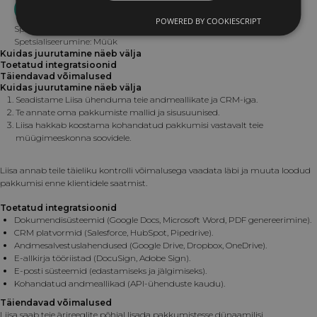
BRONEERI TASUTA KONSULTATSIOON
POWERED BY COOKIESCRIPT
Spetsialiseerumine: Klienditeenindus
Spetsialiseerumine: Müük
Kuidas juurutamine näeb välja
Toetatud integratsioonid
Täiendavad võimalused
Kuidas juurutamine näeb välja
Seadistame Liisa ühenduma teie andmeallikate ja CRM-iga.
Te annate oma pakkumiste mallid ja sisusuunised.
Liisa hakkab koostama kohandatud pakkumisi vastavalt teie
müügimeeskonna soovidele.
Liisa annab teile täieliku kontrolli võimalusega vaadata läbi ja muuta loodud
pakkumisi enne klientidele saatmist.
Toetatud integratsioonid
Dokumendisüsteemid (Google Docs, Microsoft Word, PDF genereerimine).
CRM platvormid (Salesforce, HubSpot, Pipedrive).
Andmesalvestuslahendused (Google Drive, Dropbox, OneDrive).
E-allkirja tööriistad (DocuSign, Adobe Sign).
E-posti süsteemid (edastamiseks ja jälgimiseks).
Kohandatud andmeallikad (API-ühenduste kaudu).
Täiendavad võimalused
Liisa saab teie ärireeglite põhjal lisada pakkumistesse dünaamilisi