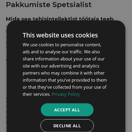
Pakkumiste Spetsialist
Mida see tehisintellektist töötaja teeb
Liisa koostab professionaalselt kirjutatud ja kohandatud pakkumisi
kliendi andmete ja eelistuste põhjal. See tehisintellekti agent võtab teie
This website uses cookies
müügiprotsessist saadud teabe ja muudab selle veenvateks,
personaliseeritud dokumentideks, mis kõnetavad otse iga potentsiaalse
We use cookies to personalise content,
kliendi vajadusi ja huvisid.
ads and to analyse our traffic. We also
share information about your use of our
Äriline mõju
site with our advertising and analytics
Säästab müügiesindajatele 3-5 tundi iga pakkumise kohta.
Suurendab pakkumiste personaliseerimist, tõstes
partners who may combine it with other
konversioonimäära
kuni 35%
.
information that you’ve provided to them
Tagab ühtse brändisõnumi ja pakkumiste kvaliteedi.
or that they’ve collected from your use of
Kiirendab müügitsüklit, vähendades pakkumiste koostamise aega.
their services.
Privacy Policy
Juurutamise ajakava
Võta kasutusele 2-8 nädala jooksul, sõltuvalt toote keerukusest,
ACCEPT ALL
integratsioonidest ja pakkumiste struktuurist. Meie meeskond tegeleb
täieliku seadistamisega, samal ajal kui teie keskendute ärilistele
tulemustele.
DECLINE ALL